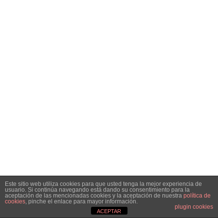
Este sitio web utiliza cookies para que usted tenga la mejor experiencia de
usuario. Si continúa navegando está dando su consentimiento para la
aceptación de las mencionadas cookies y la aceptación de nuestra
política de
cookies
, pinche el enlace para mayor información.
plugin cookies
ACEPTAR