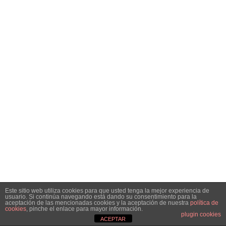
Este sitio web utiliza cookies para que usted tenga la mejor experiencia de
usuario. Si continúa navegando está dando su consentimiento para la
aceptación de las mencionadas cookies y la aceptación de nuestra
política de
cookies
, pinche el enlace para mayor información.
plugin cookies
ACEPTAR