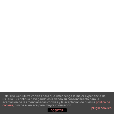
Este sitio web utiliza cookies para que usted tenga la mejor experiencia de
usuario. Si continúa navegando está dando su consentimiento para la
aceptación de las mencionadas cookies y la aceptación de nuestra
política de
cookies
, pinche el enlace para mayor información.
plugin cookies
ACEPTAR