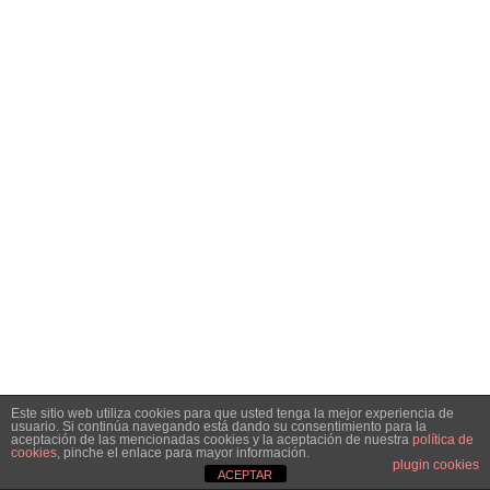
Este sitio web utiliza cookies para que usted tenga la mejor experiencia de
usuario. Si continúa navegando está dando su consentimiento para la
aceptación de las mencionadas cookies y la aceptación de nuestra
política de
cookies
, pinche el enlace para mayor información.
plugin cookies
ACEPTAR