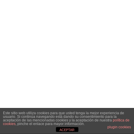
Este sitio web utiliza cookies para que usted tenga la mejor experiencia de
usuario. Si continúa navegando está dando su consentimiento para la
aceptación de las mencionadas cookies y la aceptación de nuestra
política de
cookies
, pinche el enlace para mayor información.
plugin cookies
ACEPTAR