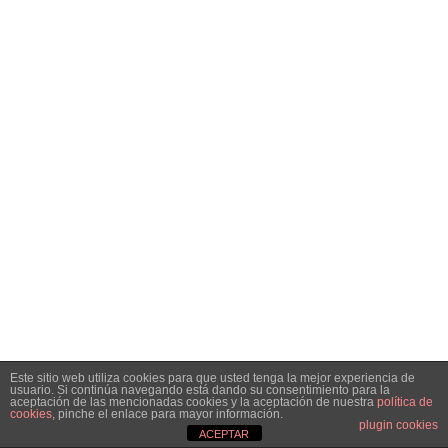
Este sitio web utiliza cookies para que usted tenga la mejor experiencia de
usuario. Si continúa navegando está dando su consentimiento para la
aceptación de las mencionadas cookies y la aceptación de nuestra
política de
cookies
, pinche el enlace para mayor información.
plugin cookies
ACEPTAR