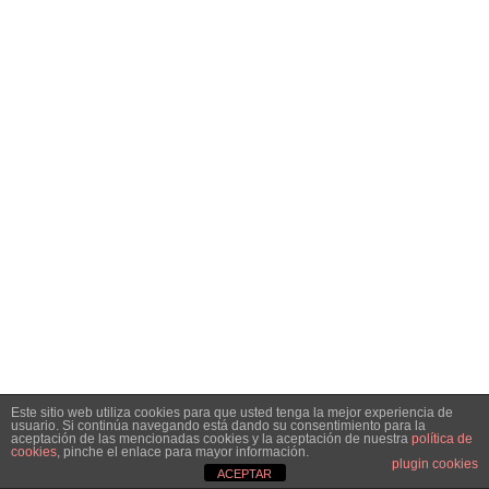
Este sitio web utiliza cookies para que usted tenga la mejor experiencia de
usuario. Si continúa navegando está dando su consentimiento para la
aceptación de las mencionadas cookies y la aceptación de nuestra
política de
cookies
, pinche el enlace para mayor información.
plugin cookies
ACEPTAR