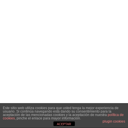
Este sitio web utiliza cookies para que usted tenga la mejor experiencia de
usuario. Si continúa navegando está dando su consentimiento para la
aceptación de las mencionadas cookies y la aceptación de nuestra
política de
cookies
, pinche el enlace para mayor información.
plugin cookies
ACEPTAR