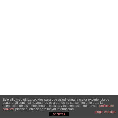
Este sitio web utiliza cookies para que usted tenga la mejor experiencia de
usuario. Si continúa navegando está dando su consentimiento para la
aceptación de las mencionadas cookies y la aceptación de nuestra
política de
cookies
, pinche el enlace para mayor información.
plugin cookies
ACEPTAR