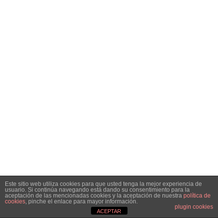
Este sitio web utiliza cookies para que usted tenga la mejor experiencia de
usuario. Si continúa navegando está dando su consentimiento para la
aceptación de las mencionadas cookies y la aceptación de nuestra
política de
cookies
, pinche el enlace para mayor información.
plugin cookies
ACEPTAR