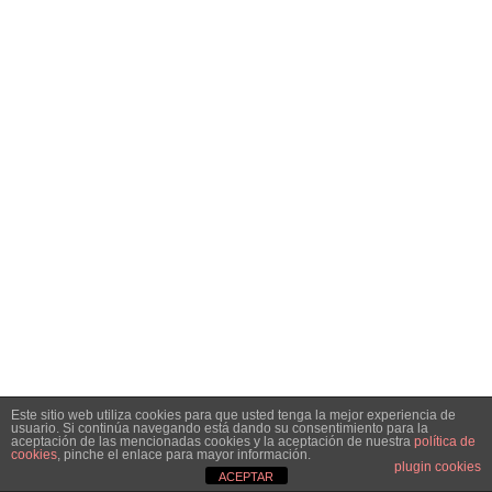
Este sitio web utiliza cookies para que usted tenga la mejor experiencia de
usuario. Si continúa navegando está dando su consentimiento para la
aceptación de las mencionadas cookies y la aceptación de nuestra
política de
cookies
, pinche el enlace para mayor información.
plugin cookies
ACEPTAR