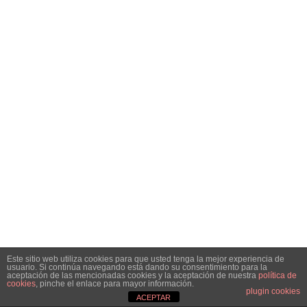
Este sitio web utiliza cookies para que usted tenga la mejor experiencia de
usuario. Si continúa navegando está dando su consentimiento para la
aceptación de las mencionadas cookies y la aceptación de nuestra
política de
cookies
, pinche el enlace para mayor información.
plugin cookies
ACEPTAR