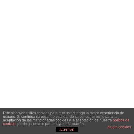
Este sitio web utiliza cookies para que usted tenga la mejor experiencia de
usuario. Si continúa navegando está dando su consentimiento para la
aceptación de las mencionadas cookies y la aceptación de nuestra
política de
cookies
, pinche el enlace para mayor información.
plugin cookies
ACEPTAR