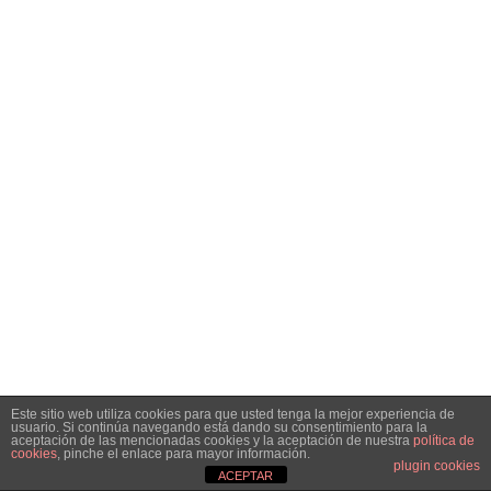
Este sitio web utiliza cookies para que usted tenga la mejor experiencia de
usuario. Si continúa navegando está dando su consentimiento para la
aceptación de las mencionadas cookies y la aceptación de nuestra
política de
cookies
, pinche el enlace para mayor información.
plugin cookies
ACEPTAR