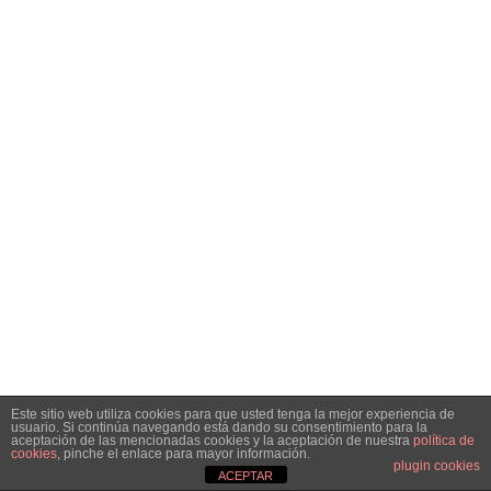
Este sitio web utiliza cookies para que usted tenga la mejor experiencia de
usuario. Si continúa navegando está dando su consentimiento para la
aceptación de las mencionadas cookies y la aceptación de nuestra
política de
cookies
, pinche el enlace para mayor información.
plugin cookies
ACEPTAR