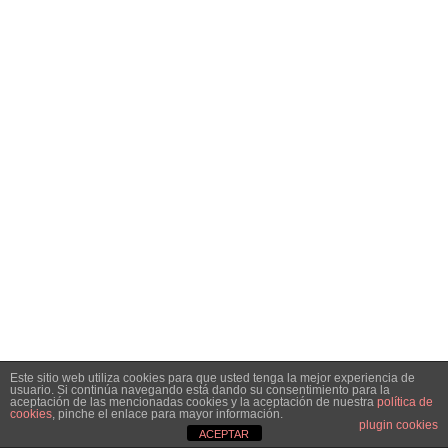
Este sitio web utiliza cookies para que usted tenga la mejor experiencia de
usuario. Si continúa navegando está dando su consentimiento para la
aceptación de las mencionadas cookies y la aceptación de nuestra
política de
cookies
, pinche el enlace para mayor información.
plugin cookies
ACEPTAR