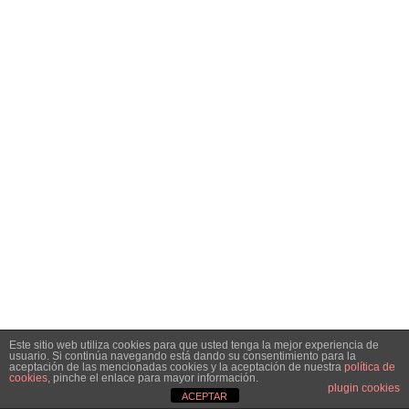
Este sitio web utiliza cookies para que usted tenga la mejor experiencia de
usuario. Si continúa navegando está dando su consentimiento para la
aceptación de las mencionadas cookies y la aceptación de nuestra
política de
cookies
, pinche el enlace para mayor información.
plugin cookies
ACEPTAR