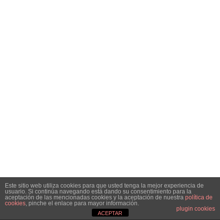
Este sitio web utiliza cookies para que usted tenga la mejor experiencia de
usuario. Si continúa navegando está dando su consentimiento para la
aceptación de las mencionadas cookies y la aceptación de nuestra
política de
cookies
, pinche el enlace para mayor información.
plugin cookies
ACEPTAR