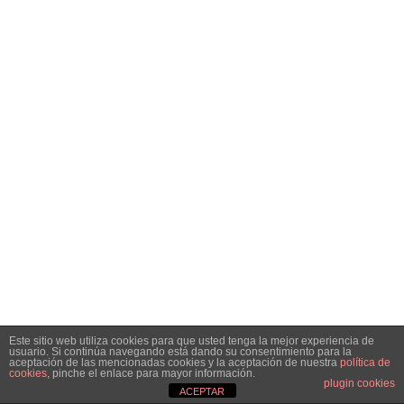
Este sitio web utiliza cookies para que usted tenga la mejor experiencia de
usuario. Si continúa navegando está dando su consentimiento para la
aceptación de las mencionadas cookies y la aceptación de nuestra
política de
cookies
, pinche el enlace para mayor información.
plugin cookies
ACEPTAR