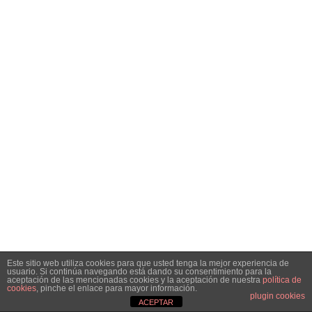
Este sitio web utiliza cookies para que usted tenga la mejor experiencia de
usuario. Si continúa navegando está dando su consentimiento para la
aceptación de las mencionadas cookies y la aceptación de nuestra
política de
cookies
, pinche el enlace para mayor información.
plugin cookies
ACEPTAR