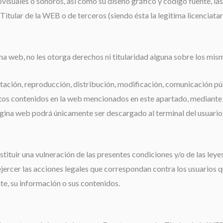
ovisuales o sonoros, así como su diseño gráfico y código fuente, l
a Titular de la WEB o de terceros (siendo ésta la legitima licenciata
ina web, no les otorga derechos ni titularidad alguna sobre los mis
ación, reproducción, distribución, modificación, comunicación pú
ntos contenidos en la web mencionados en este apartado, mediante
ágina web podrá únicamente ser descargado al terminal del usuario
tituir una vulneración de las presentes condiciones y/o de las leye
ejercer las acciones legales que correspondan contra los usuarios qu
te, su información o sus contenidos.