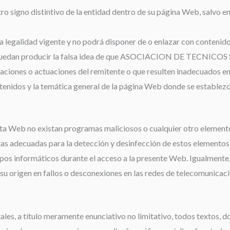
otro signo distintivo de la entidad dentro de su página Web, salvo e
a legalidad vigente y no podrá disponer de o enlazar con contenidos 
n o puedan producir la falsa idea de que ASOCIACION DE TECNI
ciones o actuaciones del remitente o que resulten inadecuados en 
ntenidos y la temática general de la página Web donde se establezca
sta Web no existan programas maliciosos o cualquier otro element
s adecuadas para la detección y desinfección de estos elementos. D
ipos informáticos durante el acceso a la presente Web. Igualmente,
u origen en fallos o desconexiones en las redes de telecomunicac
es, a título meramente enunciativo no limitativo, todos textos, d