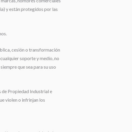
as marcas, nombres comerciales
ria) y están protegidos por las
mos.
blica, cesión o transformación
 cualquier soporte y medio, no
 siempre que sea para su uso
s de Propiedad Industrial e
e violen o infrinjan los