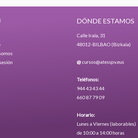
Ú
DÓNDE ESTAMOS
Calle Irala, 31
o
48012-BILBAO (Bizkaia)
 somos
@
cursos@atesspv.eus
 sesión
Teléfonos:
944 43 43 44
660 87 79 09
Horario:
Lunes a Viernes (laborables)
de 10:00 a 14:00 horas