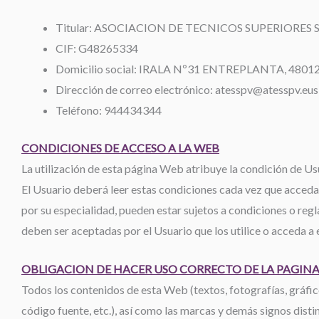
Titular: ASOCIACION DE TECNICOS SUPERIORES 
CIF: G48265334
Domicilio social: IRALA Nº31 ENTREPLANTA, 480
Dirección de correo electrónico: atesspv@atesspv.eus
Teléfono: 944434344
CONDICIONES DE ACCESO A LA WEB
La utilización de esta página Web atribuye la condición de Usu
El Usuario deberá leer estas condiciones cada vez que acceda
por su especialidad, pueden estar sujetos a condiciones o regl
deben ser aceptadas por el Usuario que los utilice o acceda a e
OBLIGACION DE HACER USO CORRECTO DE LA PAGINA
Todos los contenidos de esta Web (textos, fotografías, gráfico
código fuente, etc.), así como las marcas y demás signo