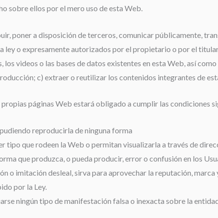
ho sobre ellos por el mero uso de esta Web.
ibuir, poner a disposición de terceros, comunicar públicamente, tra
 ley o expresamente autorizados por el propietario o por el titula
s, los videos o las bases de datos existentes en esta Web, así co
roducción; c) extraer o reutilizar los contenidos integrantes de es
s propias páginas Web estará obligado a cumplir las condiciones si
o pudiendo reproducirla de ninguna forma
 tipo que rodeen la Web o permitan visualizarla a través de direcc
rma que produzca, o pueda producir, error o confusión en los Usu
n o imitación desleal, sirva para aprovechar la reputación, marca y
do por la Ley.
uarse ningún tipo de manifestación falsa o inexacta sobre la entidad