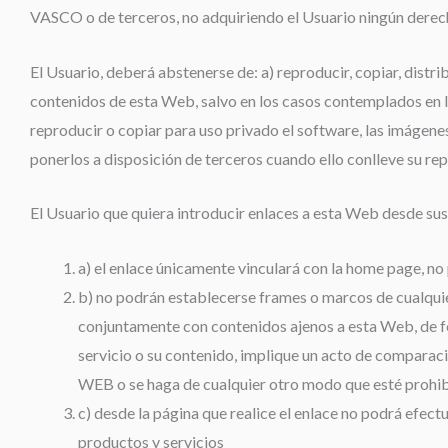
VASCO o de terceros, no adquiriendo el Usuario ningún derec
El Usuario, deberá abstenerse de: a) reproducir, copiar, distr
contenidos de esta Web, salvo en los casos contemplados en la
reproducir o copiar para uso privado el software, las imágene
ponerlos a disposición de terceros cuando ello conlleve su rep
El Usuario que quiera introducir enlaces a esta Web desde su
a) el enlace únicamente vinculará con la home page, n
b) no podrán establecerse frames o marcos de cualquier
conjuntamente con contenidos ajenos a esta Web, de fo
servicio o su contenido, implique un acto de comparació
WEB o se haga de cualquier otro modo que esté prohibi
c) desde la página que realice el enlace no podrá efect
productos y servicios