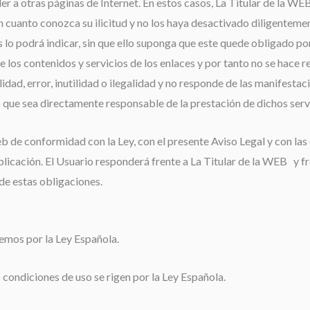
r a otras páginas de Internet. En estos casos, La Titular de la WE
n cuanto conozca su ilicitud y no los haya desactivado diligenteme
 lo podrá indicar, sin que ello suponga que este quede obligado por 
e los contenidos y servicios de los enlaces y por tanto no se hace 
lidad, error, inutilidad o ilegalidad y no responde de las manifestac
o que sea directamente responsable de la prestación de dichos serv
 de conformidad con la Ley, con el presente Aviso Legal y con la
plicación. El Usuario responderá frente a La Titular de la WEB y f
de estas obligaciones.
remos por la Ley Española.
s condiciones de uso se rigen por la Ley Española.