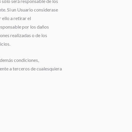
B sólo será responsable de los
nte. Si un Usuario considerase
ello a retirar el
responsable por los daños
iones realizadas o de los
icios.
s demás condiciones,
rente a terceros de cualesquiera