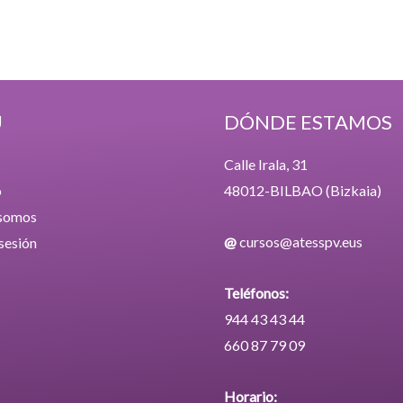
Ú
DÓNDE ESTAMOS
Calle Irala, 31
o
48012-BILBAO (Bizkaia)
 somos
@
cursos@atesspv.eus
 sesión
Teléfonos:
944 43 43 44
660 87 79 09
Horario: