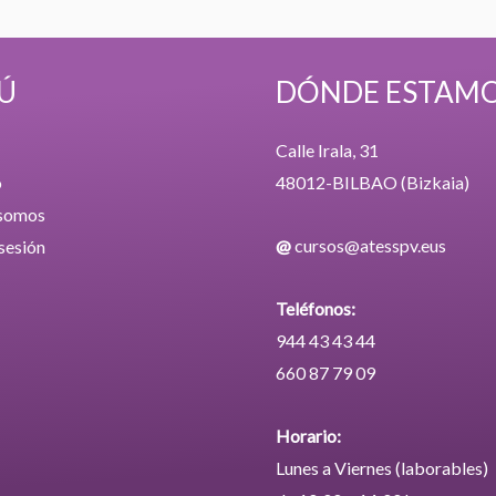
Ú
DÓNDE ESTAM
Calle Irala, 31
o
48012-BILBAO (Bizkaia)
 somos
@
cursos@atesspv.eus
 sesión
Teléfonos:
944 43 43 44
660 87 79 09
Horario:
Lunes a Viernes (laborables)