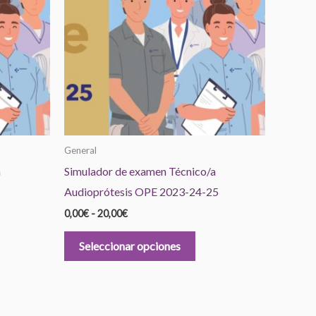
hasta
iples
múltiples
20,00€
antes.
variantes.
Las
iones
opciones
se
den
pueden
ir
elegir
en
General
la
a
Simulador de examen Técnico/a
ina
página
Audioprótesis OPE 2023-24-25
de
0,00
€
-
20,00
€
ducto
producto
Seleccionar opciones