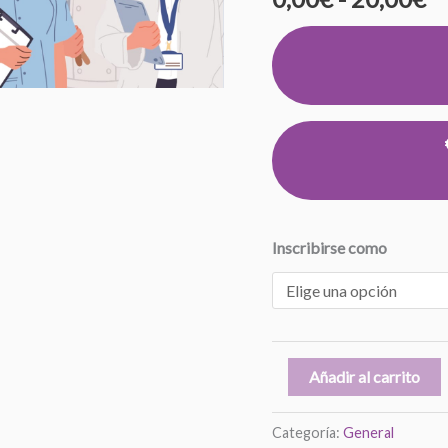
2023-
h
24-
25
2
cantidad
Inscribirse como
Añadir al carrito
Categoría:
General