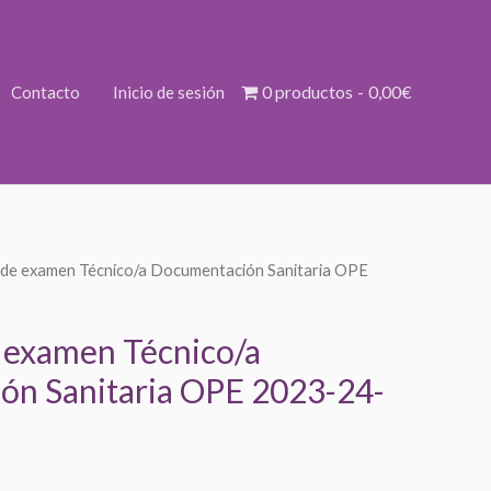
0 productos
0,00€
Contacto
Inicio de sesión
 de examen Técnico/a Documentación Sanitaria OPE
ango
e
 examen Técnico/a
ecios:
n Sanitaria OPE 2023-24-
esde
,00€