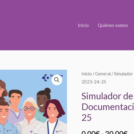
Inicio
Quiénes somos
Simulador
Inicio
/
General
/ Simulador
R
2023-24-25
de
d
examen
Simulador de
Técnico/a
pr
Documentació
Documentación
d
25
Sanitaria
OPE
0
0,00
€
-
20,00
€