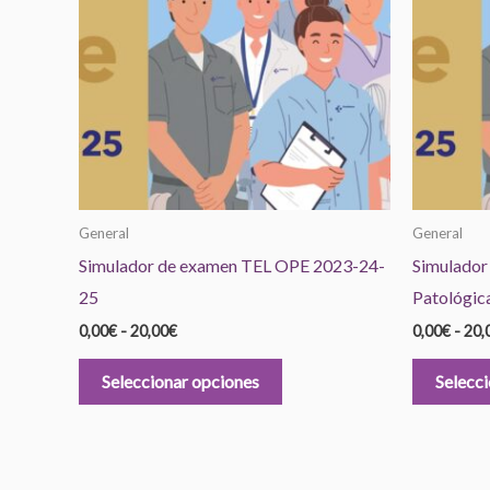
hasta
múltiples
20,00€
variantes.
Las
opciones
se
pueden
elegir
en
General
General
la
Simulador de examen TEL OPE 2023-24-
Simulador
página
25
Patológic
de
0,00
€
-
20,00
€
0,00
€
-
20,
producto
Seleccionar opciones
Selecc