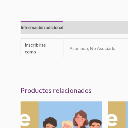
Información adicional
Valoraciones (0)
Inscribirse
Asociado, No Asociado
como
Productos relacionados
Rango
Este
de
producto
precios:
desde
tiene
0,00€