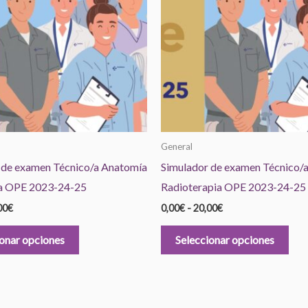
hasta
hasta
múltiples
múlt
20,00€
20,00€
variantes.
vari
Las
Las
opciones
opc
se
se
pueden
pue
elegir
eleg
en
en
General
la
la
 de examen Técnico/a Anatomía
Simulador de examen Técnico/
página
pág
a OPE 2023-24-25
Radioterapia OPE 2023-24-25
de
de
00
€
0,00
€
-
20,00
€
producto
pro
ionar opciones
Seleccionar opciones