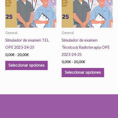
hasta
hasta
múltiples
múltiple
20,00€
20,00€
variantes.
variante
Las
Las
opciones
opcione
se
se
General
General
pueden
pueden
Simulador de examen TEL
Simulador de examen
elegir
elegir
OPE 2023-24-25
Técnico/a Radioterapia OPE
en
en
2023-24-25
0,00
€
-
20,00
€
la
la
0,00
€
-
20,00
€
página
página
Seleccionar opciones
de
de
Seleccionar opciones
producto
product