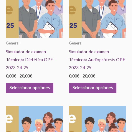
tiene
tiene
0,00€
0,00€
hasta
hasta
múltiples
múltiple
20,00€
20,00€
variantes.
variante
Las
Las
opciones
opcione
se
se
General
General
pueden
pueden
Simulador de examen
Simulador de examen
elegir
elegir
Técnico/a Dietética OPE
Técnico/a Audioprótesis OPE
en
en
2023-24-25
2023-24-25
la
la
0,00
€
-
20,00
€
0,00
€
-
20,00
€
página
página
de
de
Seleccionar opciones
Seleccionar opciones
producto
product
Rango
Rango
Este
Este
de
de
producto
product
precios:
precios:
desde
desde
tiene
tiene
0,00€
0,00€