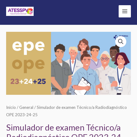
Ir
al
contenido
Simulador
Rango
de
de
examen
Técnico/a
precios:
Radiodiagnóstico
desde
OPE
0,00€
2023-
24-
hasta
25
Inicio
/
General
/ Simulador de examen Técnico/a Radiodiagnóstico
20,00€
cantidad
OPE 2023-24-25
Simulador de examen Técnico/a