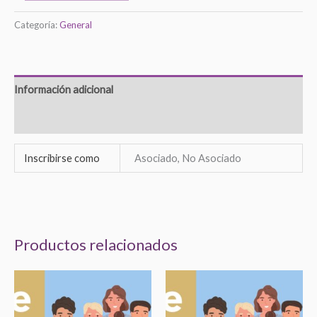
Categoría:
General
Información adicional
Valoraciones (0)
Inscribirse como
Asociado, No Asociado
Productos relacionados
Rango
Rango
Este
Este
de
de
producto
product
precios:
precios:
desde
desde