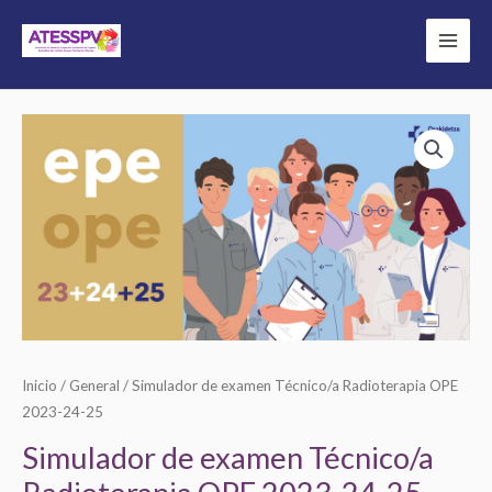
Ir
al
contenido
Simulador
Rango
de
de
examen
Técnico/a
precios:
Radioterapia
desde
OPE
0,00€
2023-
24-
hasta
25
Inicio
/
General
/ Simulador de examen Técnico/a Radioterapia OPE
20,00€
cantidad
2023-24-25
Simulador de examen Técnico/a