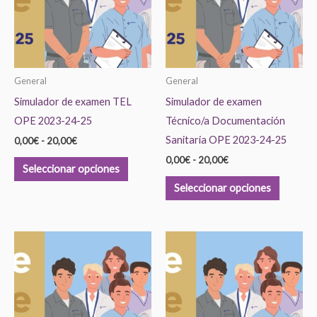
20,00€
20,00€
variantes.
variante
Las
Las
opciones
opcione
se
se
General
General
pueden
pueden
Simulador de examen TEL
Simulador de examen
elegir
elegir
OPE 2023-24-25
Técnico/a Documentación
en
en
Sanitaria OPE 2023-24-25
0,00
€
-
20,00
€
la
la
0,00
€
-
20,00
€
página
página
Seleccionar opciones
de
de
Seleccionar opciones
producto
product
Rango
Rango
Este
Este
de
de
producto
product
precios:
precios:
desde
desde
tiene
tiene
0,00€
0,00€
hasta
hasta
múltiples
múltiple
20,00€
20,00€
variantes.
variante