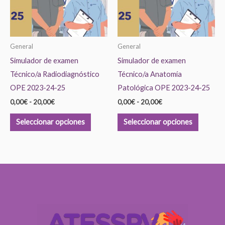
Las
Las
opciones
opcione
se
se
General
General
pueden
pueden
Simulador de examen
Simulador de examen
elegir
elegir
Técnico/a Radiodiagnóstico
Técnico/a Anatomía
en
en
OPE 2023-24-25
Patológica OPE 2023-24-25
la
la
0,00
€
-
20,00
€
0,00
€
-
20,00
€
página
página
de
de
Seleccionar opciones
Seleccionar opciones
producto
product